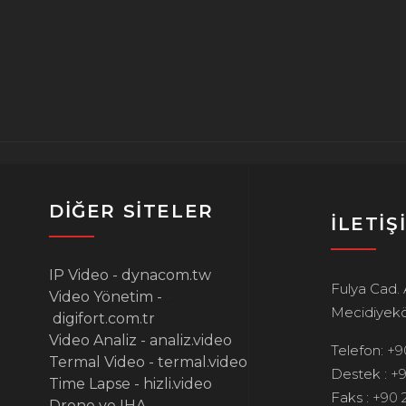
DİĞER SİTELER
İLETİŞ
IP Video -
dynacom.tw
Fulya Cad.
Video Yönetim -
-
Mecidiyeköy
digifort.com.tr
Video Analiz -
analiz.video
Telefon:
+9
Termal Video -
termal.video
Destek :
+9
Time Lapse -
hizli.video
Faks :
+90 
Drone ve IHA -
-