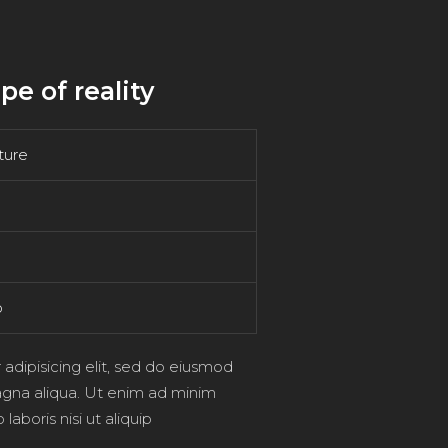
e of reality
ture
o
adipisicing elit, sed do eiusmod
agna aliqua. Ut enim ad minim
aboris nisi ut aliquip