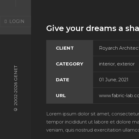
NLER
LOGIN
Give your dreams a shap
IZDA
CLIENT
Royarch Architec
CATEGORY
interior, exterior
© 2002-2026 GENET
TIŞIM
DATE
01 June, 2021
URL
www.fabric-lab.c
Lorem ipsum dolor sit amet, consectetur 
tempor incididunt ut labore et dolore m
veniam, quis nostrud exercitation ullamco l