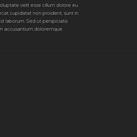
voluptate velit esse cillum dolore eu
ecat cupidatat non proident, sunt in
est laborum. Sed ut perspiciatis
atem accusantium doloremque