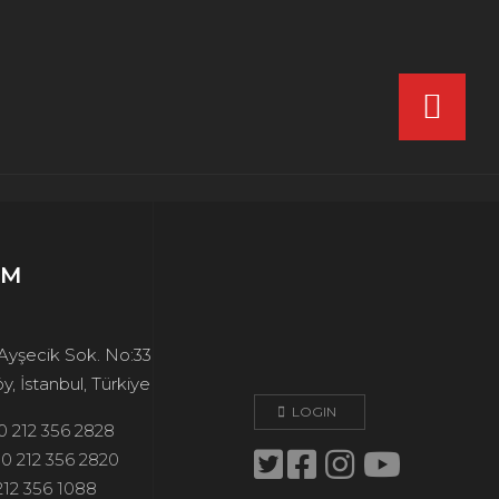
İM
 Ayşecik Sok. No:33
, İstanbul, Türkiye
LOGIN
0 212 356 2828
0 212 356 2820
212 356 1088