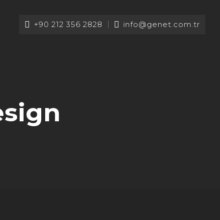
+90 212 356 2828
info@genet.com.tr
esign