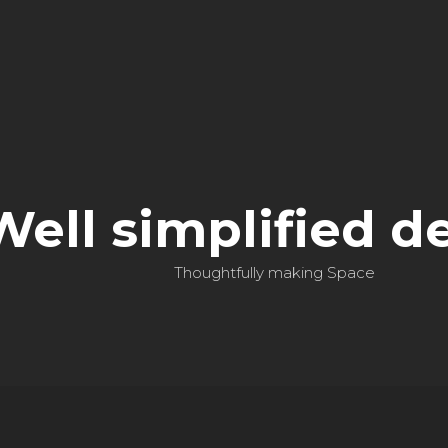
Well simplified d
Thoughtfully making Space